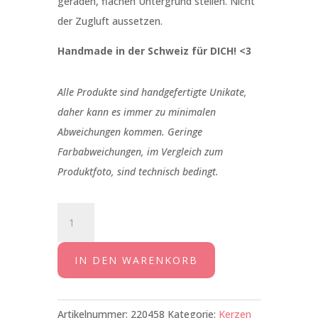
geraden, flachen Untergrund stellen. Nicht
der Zugluft aussetzen.
Handmade in der Schweiz für DICH! <3
Alle Produkte sind handgefertigte Unikate,
daher kann es immer zu minimalen
Abweichungen kommen. Geringe
Farbabweichungen, im Vergleich zum
Produktfoto, sind technisch bedingt.
Kerze
Schön,
dass
IN DEN WARENKORB
es
dich
gibt!
Artikelnummer:
220458
Kategorie:
Kerzen