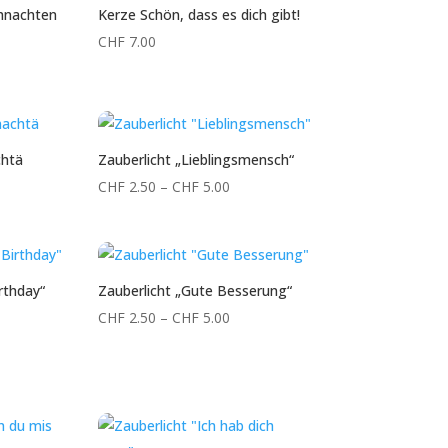
ihnachten
Kerze Schön, dass es dich gibt!
CHF
7.00
chtä
Zauberlicht „Lieblingsmensch“
Preisspanne:
CHF
2.50
–
CHF
5.00
CHF 2.50
bis
CHF 5.00
rthday“
Zauberlicht „Gute Besserung“
reisspanne:
Preisspanne:
CHF
2.50
–
CHF
5.00
HF 2.50
CHF 2.50
is
bis
HF 5.00
CHF 5.00