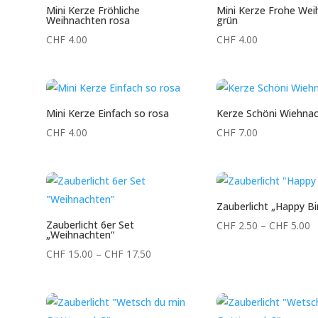
Mini Kerze Fröhliche
Mini Kerze Frohe We
Weihnachten rosa
grün
CHF
4.00
CHF
4.00
Mini Kerze Einfach so rosa
Kerze Schöni Wiehna
CHF
4.00
CHF
7.00
Zauberlicht „Happy Bi
Zauberlicht 6er Set
P
CHF
2.50
–
CHF
5.00
„Weihnachten“
C
Preisspanne:
CHF
15.00
–
CHF
17.50
b
CHF 15.00
C
bis
CHF 17.50