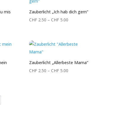
du mis
Zauberlicht „Ich hab dich gern“
Preisspanne:
CHF
2.50
–
CHF
5.00
reisspanne:
CHF 2.50
HF 2.50
bis
is
CHF 5.00
HF 5.00
mein
Zauberlicht „Allerbeste Mama“
Preisspanne:
CHF
2.50
–
CHF
5.00
reisspanne:
CHF 2.50
HF 2.50
bis
is
CHF 5.00
HF 5.00