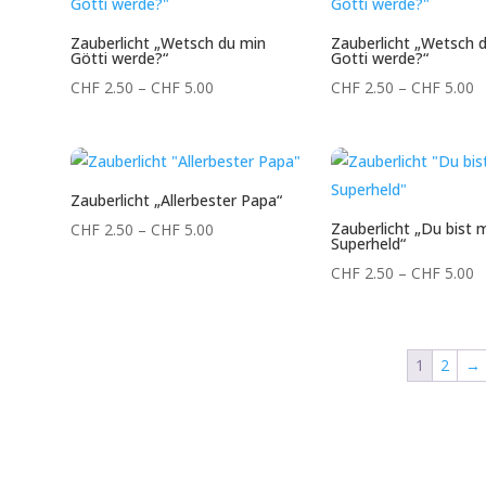
Zauberlicht „Wetsch du min
Zauberlicht „Wetsch 
Götti werde?“
Gotti werde?“
Preisspanne:
P
CHF
2.50
–
CHF
5.00
CHF
2.50
–
CHF
5.00
CHF 2.50
C
bis
b
CHF 5.00
C
Zauberlicht „Allerbester Papa“
Preisspanne:
Zauberlicht „Du bist 
CHF
2.50
–
CHF
5.00
Superheld“
CHF 2.50
P
CHF
2.50
–
CHF
5.00
bis
C
CHF 5.00
b
C
1
2
→