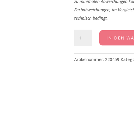
zu minimalen Abweichungen ko
Farbabweichungen, im Vergleich
technisch bedingt.
Mini
IN DEN W
Kerze
Fröhliche
Weihnachten
Artikelnummer:
220459
Katego
rosa
Menge
E