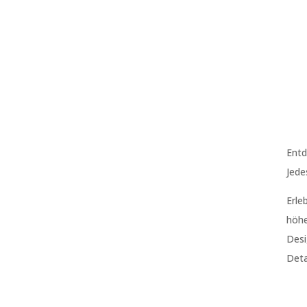
Entd
Jede
Erle
höhe
Desi
Deta