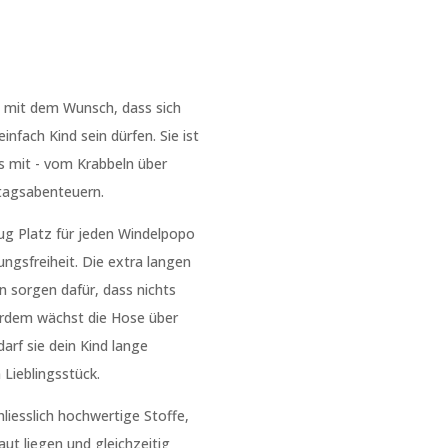
 mit dem Wunsch, dass sich
infach Kind sein dürfen. Sie ist
s mit - vom Krabbeln über
ltagsabenteuern.
nug Platz für jeden Windelpopo
gsfreiheit. Die extra langen
 sorgen dafür, dass nichts
erdem wächst die Hose über
darf sie dein Kind lange
 Lieblingsstück.
liesslich hochwertige Stoffe,
ut liegen und gleichzeitig