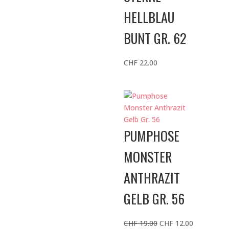
HELLBLAU
BUNT GR. 62
CHF
22.00
PUMPHOSE
MONSTER
ANTHRAZIT
GELB GR. 56
Ursprünglicher
Aktueller
CHF
19.00
CHF
12.00