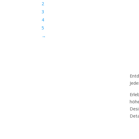
2
3
4
5
→
Entd
Jede
Erle
höhe
Desi
Deta