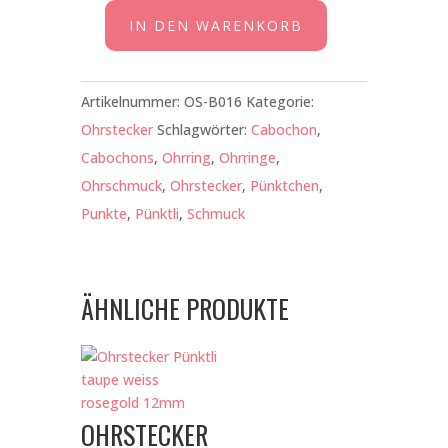
IN DEN WARENKORB
Ohrstecker
Pünktli
marine
Artikelnummer:
OS-B016
Kategorie:
weiss
Ohrstecker
Schlagwörter:
Cabochon
,
rosegold
Cabochons
,
Ohrring
,
Ohrringe
,
12mm
Ohrschmuck
,
Ohrstecker
,
Pünktchen
,
Menge
Punkte
,
Pünktli
,
Schmuck
ÄHNLICHE PRODUKTE
OHRSTECKER