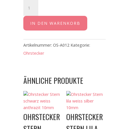
Ohrstecker
Stern
pflaume
IN DEN WARENKORB
weiss
rosegold
10mm
Artikelnummer:
OS-A012
Kategorie:
Menge
Ohrstecker
ÄHNLICHE PRODUKTE
OHRSTECKER
OHRSTECKER
STERN
STERN LILA