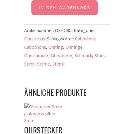
IN DEN WARENKORB
Ohrstecker
Sterne
klein
Artikelnummer:
OS-D005
Kategorie:
weiss
Ohrstecker
Schlagwörter:
Cabochon
,
schwarz
Cabochons
,
Ohrring
,
Ohrringe
,
anthrazit
Ohrschmuck
,
Ohrstecker
,
Schmuck
,
Stars
,
8mm
Stern
,
Sterne
,
Sternli
Menge
ÄHNLICHE PRODUKTE
OHRSTECKER