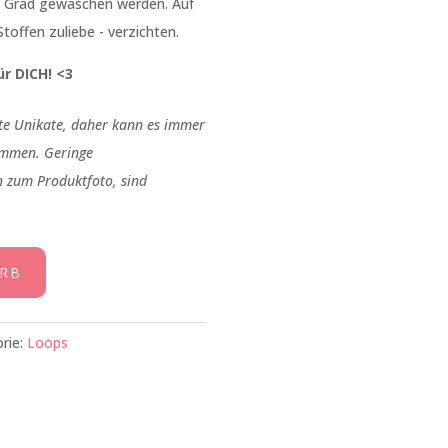
0 Grad gewaschen werden. Auf
toffen zuliebe - verzichten.
r DICH! <3
gte Unikate, daher kann es immer
mmen. Geringe
 zum Produktfoto, sind
RB
rie:
Loops