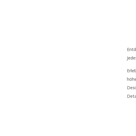
Entd
Jede
Erle
höhe
Desi
Deta