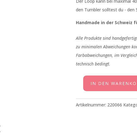
Der Loop kann bei maximal 4
den Tumbler solltest du - den S
Handmade in der Schweiz fü
Alle Produkte sind handgeferti
zu minimalen Abweichungen ko
Farbabweichungen, im Vergleich
technisch bedingt.
IN DEN WARENKO
Loop
Sterne
Petrol
Artikelnummer:
220066
Katego
Menge
E