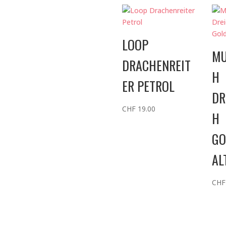
LOOP
MU
DRACHENREIT
H
ER PETROL
DR
CHF
19.00
H
GO
AL
CHF