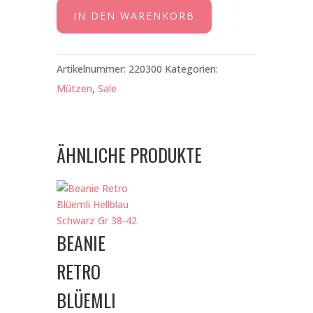
Streifen
IN DEN WARENKORB
Braun
Rosa
Gr
Artikelnummer:
220300
Kategorien:
34-
Mützen
,
Sale
38
Menge
ÄHNLICHE PRODUKTE
BEANIE
RETRO
BLÜEMLI