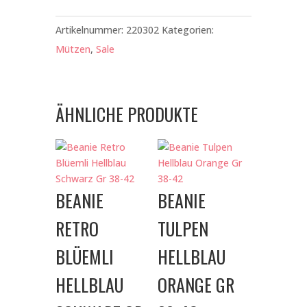
Newborn
Dinos
Artikelnummer:
220302
Kategorien:
Dunkelblau
Mützen
,
Sale
Rosa
Gr
34-
ÄHNLICHE PRODUKTE
38
Menge
BEANIE
BEANIE
RETRO
TULPEN
BLÜEMLI
HELLBLAU
HELLBLAU
ORANGE GR