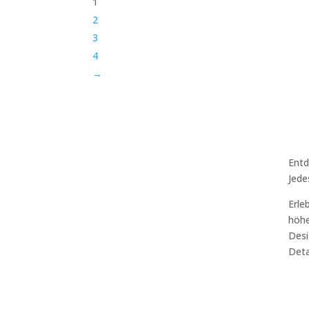
1
2
3
4
→
Entd
Jede
Erle
höhe
Desi
Deta